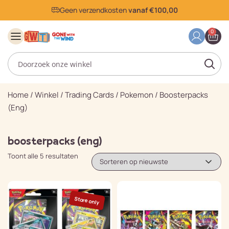
Geen verzendkosten
vanaf €100,00
0
Home
/
Winkel
/
Trading Cards
/
Pokemon
/
Boosterpacks
(eng)
boosterpacks (eng)
Toont alle 5 resultaten