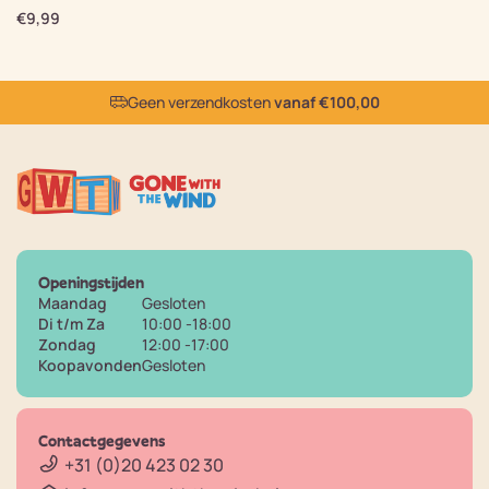
€
9,99
Geen verzendkosten
vanaf €100,00
Openingstijden
Maandag
Gesloten
Di t/m Za
10:00 -18:00
Zondag
12:00 -17:00
Koopavonden
Gesloten
Contactgegevens
+31 (0)20 423 02 30