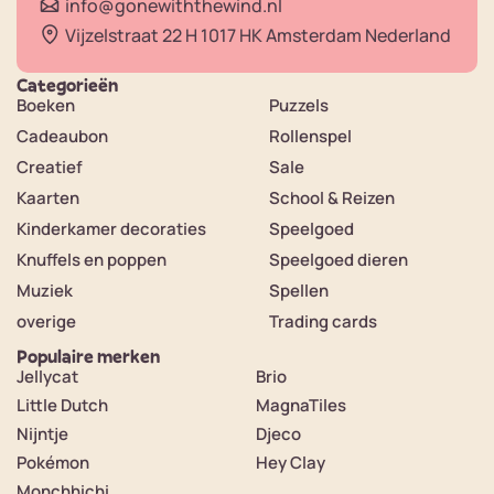
info@gonewiththewind.nl
Vijzelstraat 22 H 1017 HK Amsterdam Nederland
Categorieën
Boeken
Puzzels
Cadeaubon
Rollenspel
Creatief
Sale
Kaarten
School & Reizen
Kinderkamer decoraties
Speelgoed
Knuffels en poppen
Speelgoed dieren
Muziek
Spellen
overige
Trading cards
Populaire merken
Jellycat
Brio
Little Dutch
MagnaTiles
Nijntje
Djeco
Pokémon
Hey Clay
Monchhichi