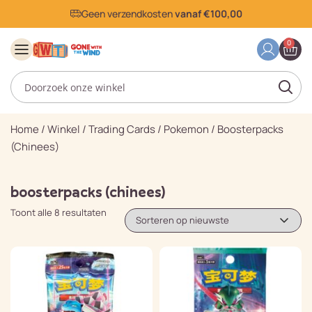
Geen verzendkosten
vanaf €100,00
0
Home
/
Winkel
/
Trading Cards
/
Pokemon
/
Boosterpacks
(chinees)
boosterpacks (chinees)
Toont alle 8 resultaten