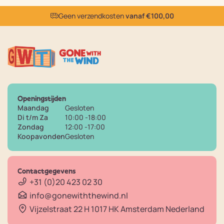
Geen verzendkosten
vanaf €100,00
Openingstijden
Maandag
Gesloten
Di t/m Za
10:00 -18:00
Zondag
12:00 -17:00
Koopavonden
Gesloten
Contactgegevens
+31 (0)20 423 02 30
info@gonewiththewind.nl
Vijzelstraat 22 H 1017 HK Amsterdam Nederland