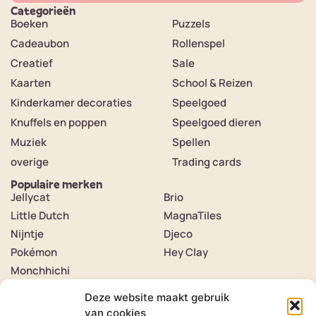
Categorieën
Boeken
Puzzels
Cadeaubon
Rollenspel
Creatief
Sale
Kaarten
School & Reizen
Kinderkamer decoraties
Speelgoed
Knuffels en poppen
Speelgoed dieren
Muziek
Spellen
overige
Trading cards
Populaire merken
Jellycat
Brio
Little Dutch
MagnaTiles
Nijntje
Djeco
Pokémon
Hey Clay
Monchhichi
Contact
Over ons
Deze website maakt gebruik
Contact
van cookies