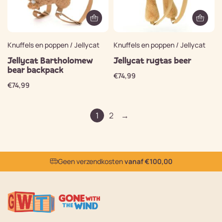
Knuffels en poppen / Jellycat
Knuffels en poppen / Jellycat
Jellycat Bartholomew
Jellycat rugtas beer
bear backpack
€
74,99
€
74,99
1
2
→
Geen verzendkosten
vanaf €100,00