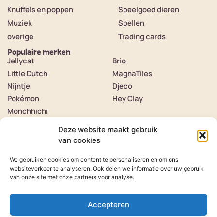
Knuffels en poppen
Speelgoed dieren
Muziek
Spellen
overige
Trading cards
Populaire merken
Jellycat
Brio
Little Dutch
MagnaTiles
Nijntje
Djeco
Pokémon
Hey Clay
Monchhichi
Contact
Over ons
Deze website maakt gebruik
Contact
van cookies
Klantenservice
Verzenden & retourneren
We gebruiken cookies om content te personaliseren en om ons
Veelgestelde vragen
Herroeping van product
websiteverkeer te analyseren. Ook delen we informatie over uw gebruik
van onze site met onze partners voor analyse.
Volg ons op
Instagram
Volg ons op
Tiktok
Accepteren