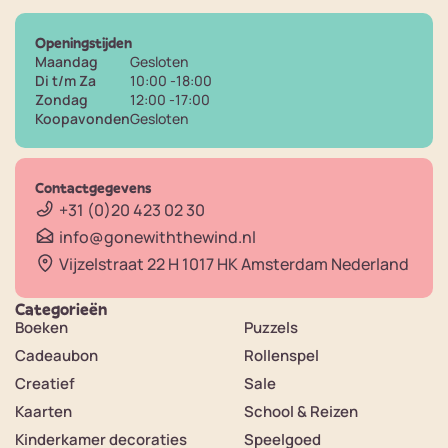
Openingstijden
Maandag
Gesloten
Di t/m Za
10:00 -18:00
Zondag
12:00 -17:00
Koopavonden
Gesloten
Contactgegevens
+31 (0)20 423 02 30
info@gonewiththewind.nl
Vijzelstraat 22 H 1017 HK Amsterdam Nederland
Categorieën
Boeken
Puzzels
Cadeaubon
Rollenspel
Creatief
Sale
Kaarten
School & Reizen
Kinderkamer decoraties
Speelgoed