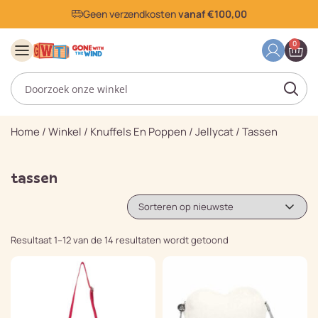
Geen verzendkosten
vanaf €100,00
0
Home
/
Winkel
/
Knuffels En Poppen
/
Jellycat
/
Tassen
tassen
Resultaat 1–12 van de 14 resultaten wordt getoond