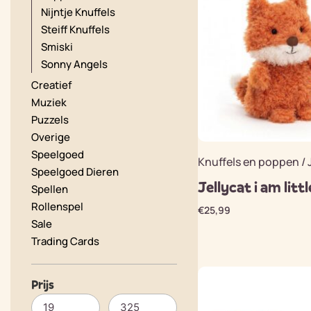
Nijntje Knuffels
Steiff Knuffels
Smiski
Sonny Angels
Creatief
Muziek
Puzzels
Overige
Speelgoed
Knuffels en poppen / 
Speelgoed Dieren
Jellycat i am litt
Spellen
Rollenspel
€
25,99
Sale
Trading Cards
Prijs