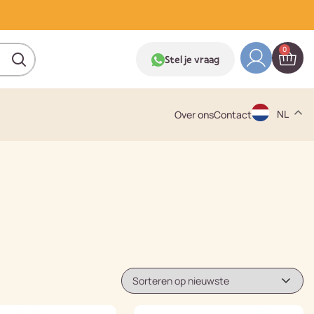
0
Stel je vraag
NL
Over ons
Contact