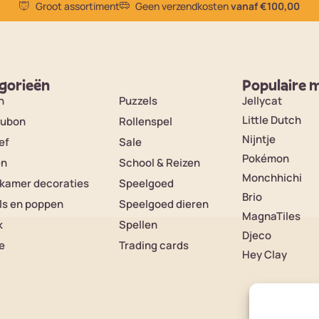
Groot assortiment
Geen verzendkosten
vanaf €100,00
gorieën
Populaire 
n
Puzzels
Jellycat
Little Dutch
ubon
Rollenspel
Nijntje
ef
Sale
Pokémon
en
School & Reizen
Monchhichi
rkamer decoraties
Speelgoed
Brio
ls en poppen
Speelgoed dieren
MagnaTiles
k
Spellen
Djeco
e
Trading cards
Hey Clay