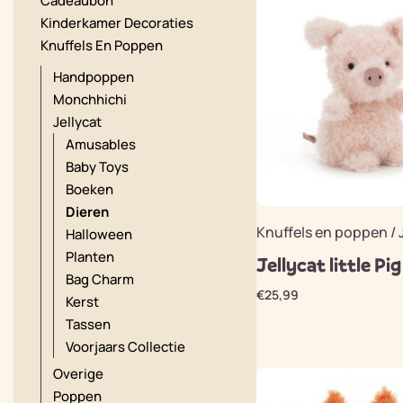
Cadeaubon
Kinderkamer Decoraties
Knuffels En Poppen
Handpoppen
Monchhichi
Jellycat
Amusables
Baby Toys
Boeken
Dieren
Knuffels en poppen / 
Halloween
Planten
Jellycat little Pig
Bag Charm
€
25,99
Kerst
Tassen
Voorjaars Collectie
Overige
Poppen