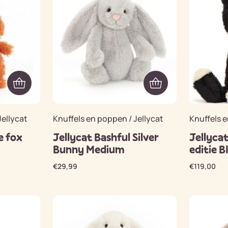
Jellycat
Knuffels en poppen / Jellycat
Knuffels e
le fox
Jellycat Bashful Silver
Jellycat
Bunny Medium
editie B
€
29,99
€
119,00