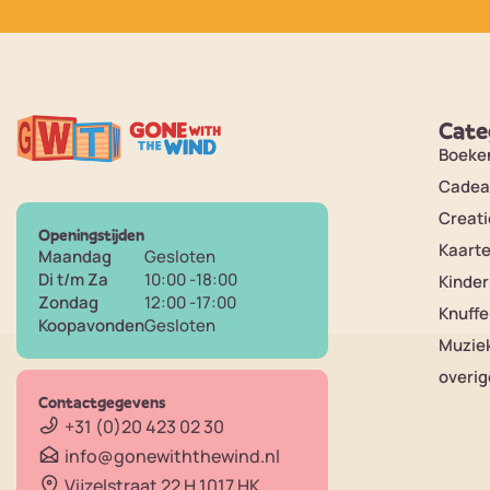
Cate
Boeke
Cadea
Creati
Openingstijden
Kaart
Maandag
Gesloten
Di t/m Za
10:00 -18:00
Kinde
Zondag
12:00 -17:00
Knuffe
Koopavonden
Gesloten
Muzie
overig
Contactgegevens
+31 (0)20 423 02 30
info@gonewiththewind.nl
Vijzelstraat 22 H 1017 HK