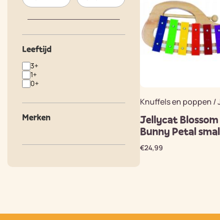
Leeftijd
3+
1+
0+
Knuffels en poppen / 
Merken
Jellycat Blossom
Bunny Petal smal
€
24,99