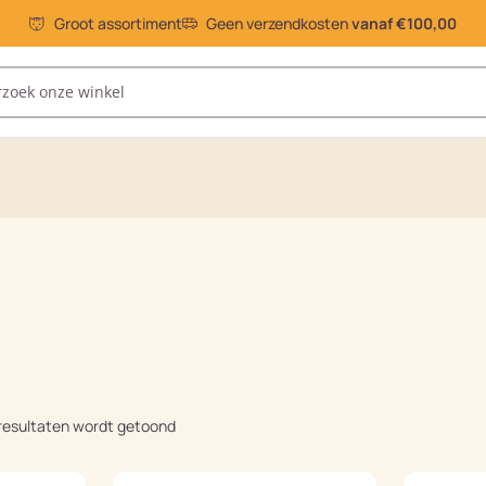
Groot assortiment
Geen verzendkosten
vanaf €100,00
 resultaten wordt getoond