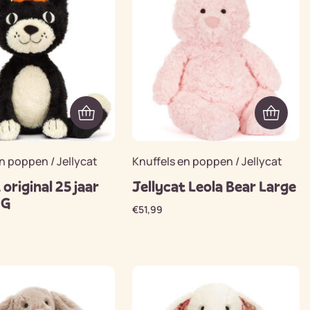
n poppen / Jellycat
Knuffels en poppen / Jellycat
 original 25 jaar
Jellycat Leola Bear Large
IG
€
51,99