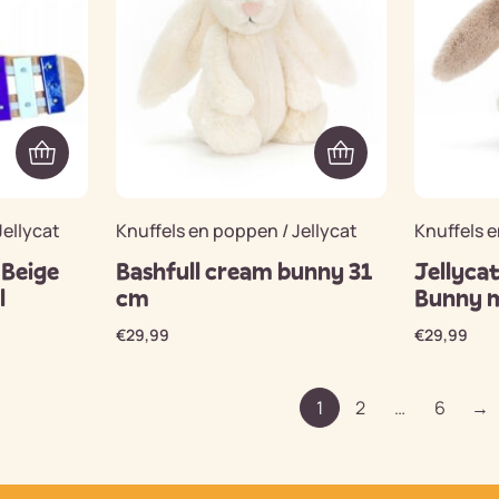
Jellycat
Knuffels en poppen / Jellycat
Knuffels e
 Beige
Bashfull cream bunny 31
Jellycat
l
cm
Bunny 
€
29,99
€
29,99
1
2
…
6
→