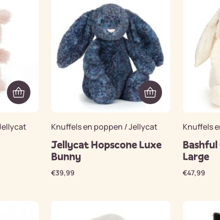
Jellycat
Knuffels en poppen / Jellycat
Knuffels e
Jellycat Hopscone Luxe
Bashful
Bunny
Large
€
39,99
€
47,99