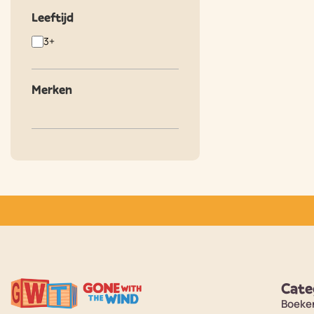
Leeftijd
3+
Merken
Cate
Boeke