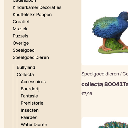
Cadeaubon
Kinderkamer Decoraties
Knuffels En Poppen
Creatief
Muziek
Puzzels
Overige
Speelgoed
Speelgoed Dieren
Bullyland
Speelgoed dieren / Co
Collecta
Accessoires
collecta 80041T
Boerderij
€
7,99
Fantasie
Prehistorie
Insecten
Paarden
Water Dieren