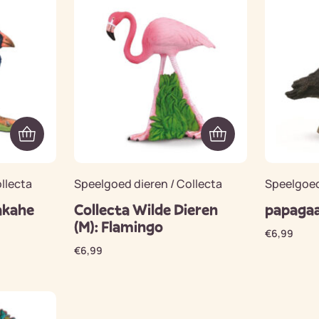
llecta
Speelgoed dieren / Collecta
Speelgoed
akahe
Collecta Wilde Dieren
papagaa
(M): Flamingo
€
6,99
€
6,99