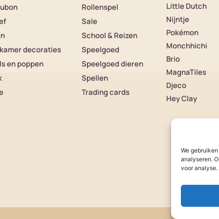
Little Dutch
ubon
Rollenspel
Nijntje
ef
Sale
Pokémon
en
School & Reizen
Monchhichi
rkamer decoraties
Speelgoed
Brio
ls en poppen
Speelgoed dieren
MagnaTiles
k
Spellen
Djeco
e
Trading cards
Hey Clay
We gebruiken 
analyseren. O
voor analyse.