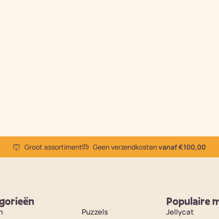
Groot assortiment
Geen verzendkosten
vanaf €100,00
gorieën
Populaire 
n
Puzzels
Jellycat