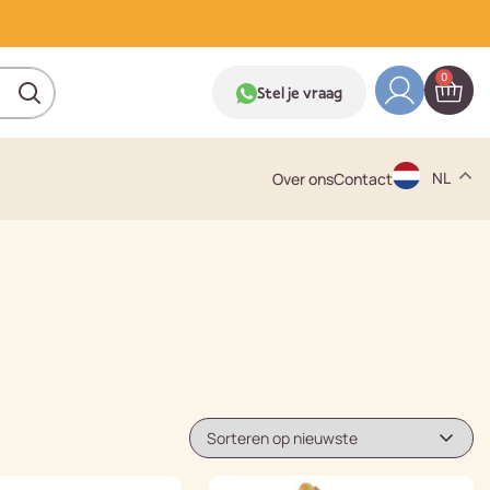
0
Stel je vraag
NL
Over ons
Contact