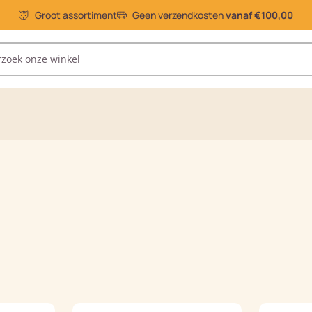
Groot assortiment
Geen verzendkosten
vanaf €100,00