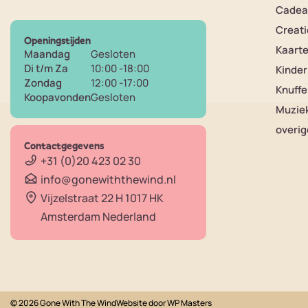
Cadea
Creati
Openingstijden
Kaart
Maandag
Gesloten
Di t/m Za
10:00 -18:00
Kinde
Zondag
12:00 -17:00
Knuffe
Koopavonden
Gesloten
Muzie
overig
Contactgegevens
+31 (0)20 423 02 30
info@gonewiththewind.nl
Vijzelstraat 22 H 1017 HK
Amsterdam Nederland
© 2026 Gone With The Wind
Website door
WP Masters