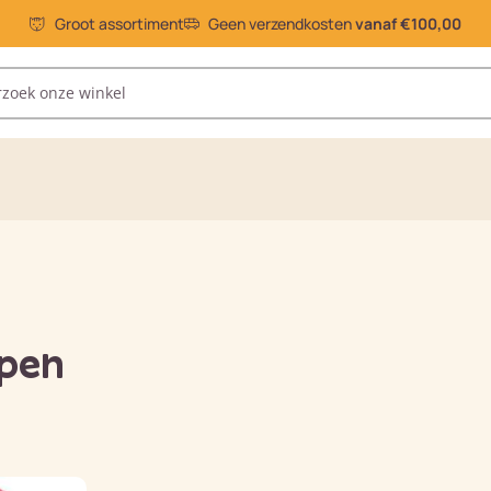
Groot assortiment
Geen verzendkosten
vanaf €100,00
pen