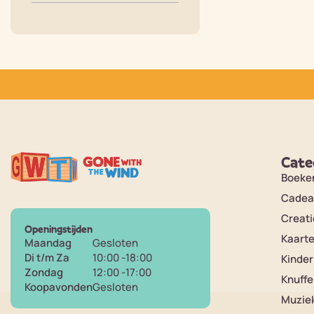
Cate
Boeke
Cadea
Creati
Openingstijden
Kaart
Maandag
Gesloten
Di t/m Za
10:00 -18:00
Kinde
Zondag
12:00 -17:00
Knuffe
Koopavonden
Gesloten
Muzie