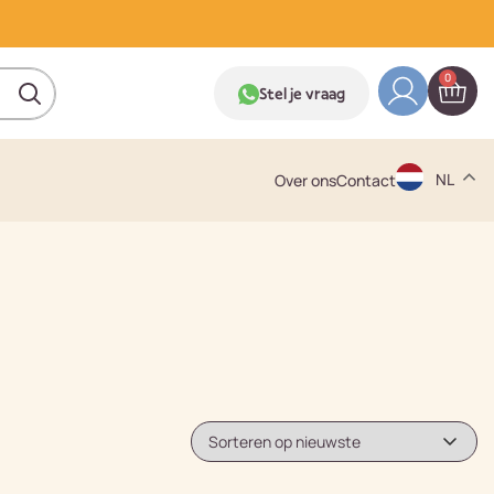
0
Stel je vraag
NL
Over ons
Contact