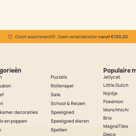
Groot assortiment
Geen verzendkosten
vanaf €100,00
gorieën
Populaire 
n
Puzzels
Jellycat
Little Dutch
ubon
Rollenspel
Nijntje
ef
Sale
Pokémon
en
School & Reizen
Monchhichi
rkamer decoraties
Speelgoed
Brio
ls en poppen
Speelgoed dieren
MagnaTiles
k
Spellen
Djeco