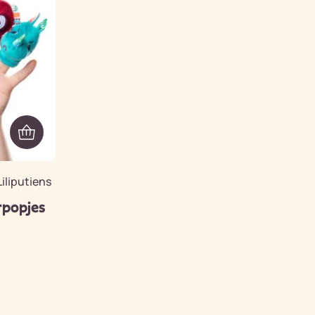
iliputiens
erpopjes