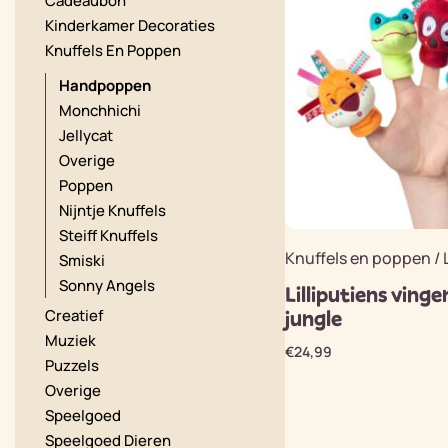
Cadeaubon
Kinderkamer Decoraties
Knuffels En Poppen
Handpoppen
Monchhichi
Jellycat
Overige
Poppen
Nijntje Knuffels
Steiff Knuffels
Knuffels en poppen / L
Smiski
Sonny Angels
Lilliputiens ving
jungle
Creatief
Muziek
€
24,99
Puzzels
Overige
Speelgoed
Speelgoed Dieren