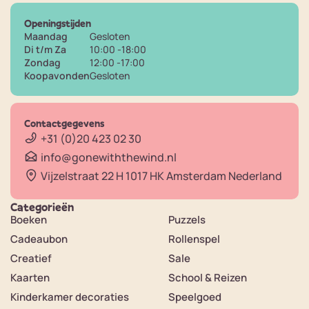
Openingstijden
Maandag
Gesloten
Di t/m Za
10:00 -18:00
Zondag
12:00 -17:00
Koopavonden
Gesloten
Contactgegevens
+31 (0)20 423 02 30
info@gonewiththewind.nl
Vijzelstraat 22 H 1017 HK Amsterdam Nederland
Categorieën
Boeken
Puzzels
Cadeaubon
Rollenspel
Creatief
Sale
Kaarten
School & Reizen
Kinderkamer decoraties
Speelgoed