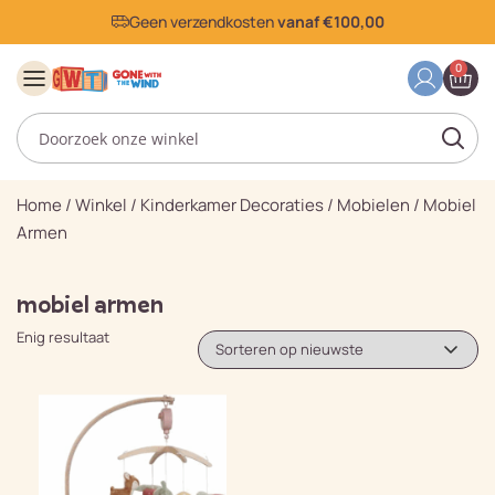
Geen verzendkosten
vanaf €100,00
0
Home
/
Winkel
/
Kinderkamer Decoraties
/
Mobielen
/
Mobiel
Armen
mobiel armen
Enig resultaat