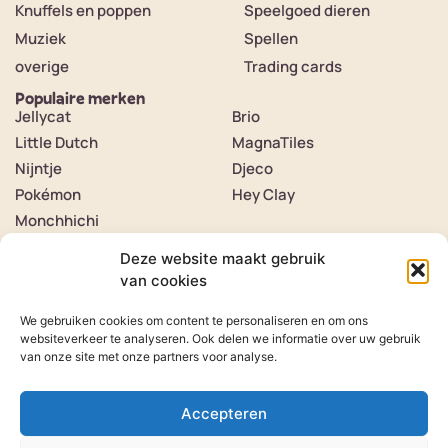
Knuffels en poppen
Speelgoed dieren
Muziek
Spellen
overige
Trading cards
Populaire merken
Jellycat
Brio
Little Dutch
MagnaTiles
Nijntje
Djeco
Pokémon
Hey Clay
Monchhichi
Contact
Over ons
Deze website maakt gebruik
Contact
van cookies
Klantenservice
Verzenden & retourneren
We gebruiken cookies om content te personaliseren en om ons
Veelgestelde vragen
Herroeping van product
websiteverkeer te analyseren. Ook delen we informatie over uw gebruik
van onze site met onze partners voor analyse.
Volg ons op
Instagram
Volg ons op
Tiktok
Accepteren