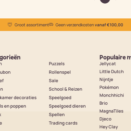
Groot assortiment
Geen verzendkosten
vanaf €100,00
gorieën
Populaire 
n
Puzzels
Jellycat
Little Dutch
ubon
Rollenspel
Nijntje
ef
Sale
Pokémon
en
School & Reizen
Monchhichi
rkamer decoraties
Speelgoed
Brio
ls en poppen
Speelgoed dieren
MagnaTiles
k
Spellen
Djeco
e
Trading cards
Hey Clay