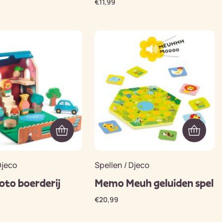
€
11,99
Djeco
Spellen / Djeco
loto boerderij
Memo Meuh geluiden spel
€
20,99