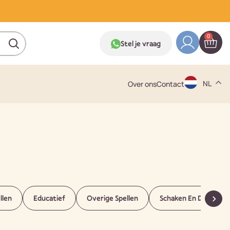
0
Stel je vraag
NL
Over ons
Contact
llen
Educatief
Overige Spellen
Schaken En Dammen