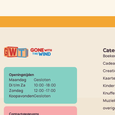
Cate
Boeke
Cadea
Creati
Openingstijden
Kaart
Maandag
Gesloten
Di t/m Za
10:00 -18:00
Kinde
Zondag
12:00 -17:00
Knuffe
Koopavonden
Gesloten
Muzie
overig
Contactgegevens