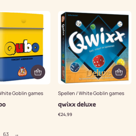
 White Goblin games
Spellen / White Goblin games
bo
qwixx deluxe
€
24,99
63
→