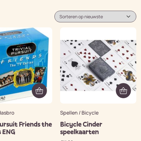
Hasbro
Spellen / Bicycle
pursuit Friends the
Bicycle Cinder
es ENG
speelkaarten