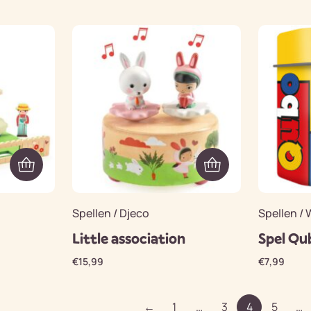
Spellen / Djeco
Spellen /
Little association
Spel Qu
€
15,99
€
7,99
←
1
…
3
4
5
…