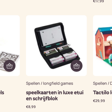
€
17,99
Spellen / longfield games
Spellen / 
ls
speelkaarten in luxe etui
Tactilo 
en schrijfblok
€
29,99
€
8,99