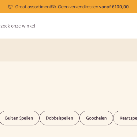
Groot assortiment
Geen verzendkosten
vanaf €100,00
Buiten Spellen
Dobbelspellen
Goochelen
Kaartspe