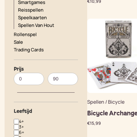
€
10,99
Smartgames
Reisspellen
Speelkaarten
Spellen Van Hout
Rollenspel
Sale
Trading Cards
Prijs
Spellen / Bicycle
Leeftijd
Bicycle Archange
4+
€
15,99
3+
6+