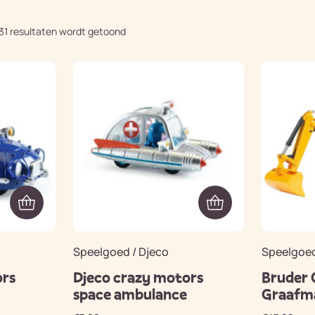
31 resultaten wordt getoond
Speelgoed / Djeco
Speelgoed
ors
Djeco crazy motors
Bruder 
space ambulance
Graafma