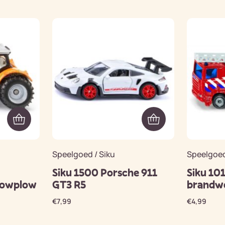
Speelgoed / Siku
Speelgoed
Siku 1500 Porsche 911
Siku 10
nowplow
GT3 R5
brandw
€
7,99
€
4,99