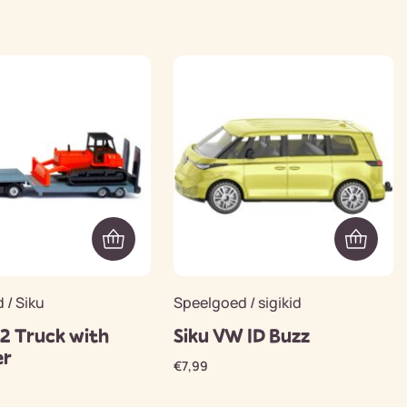
 / Siku
Speelgoed / sigikid
62 Truck with
Siku VW ID Buzz
er
€
7,99