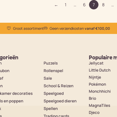
←
1
…
6
7
8
…
Groot assortiment
Geen verzendkosten
vanaf €100,00
gorieën
Populaire 
n
Puzzels
Jellycat
Little Dutch
ubon
Rollenspel
Nijntje
ef
Sale
Pokémon
en
School & Reizen
Monchhichi
rkamer decoraties
Speelgoed
Brio
ls en poppen
Speelgoed dieren
MagnaTiles
k
Spellen
Djeco
e
Trading cards