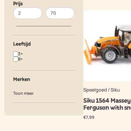
Prijs
Leeftijd
3+
8+
Merken
Speelgoed / Siku
Toon meer
Siku 1564 Massey
Ferguson with s
€
7,99