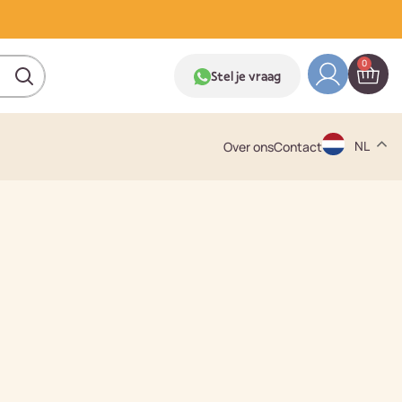
0
Stel je vraag
NL
Over ons
Contact