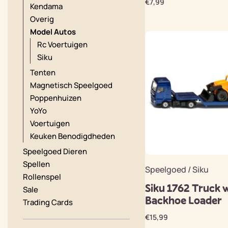
€
7,99
Kendama
Overig
Model Autos
Rc Voertuigen
Siku
Tenten
Magnetisch Speelgoed
Poppenhuizen
YoYo
Voertuigen
Keuken Benodigdheden
Speelgoed Dieren
Spellen
Speelgoed / Siku
Rollenspel
Siku 1762 Truck 
Sale
Backhoe Loader
Trading Cards
€
15,99