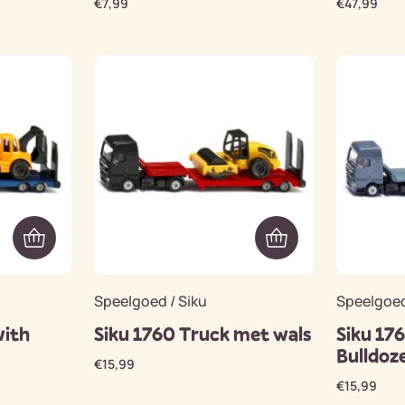
€
7,99
€
47,99
Speelgoed / Siku
Speelgoed
with
Siku 1760 Truck met wals
Siku 17
Bulldoz
€
15,99
€
15,99