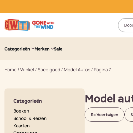
Categorieën
Merken
Sale
Home
/
Winkel
/
Speelgoed
/
Model Autos
/
Pagina 7
Model au
Categorieën
Boeken
Rc Voertuigen
S
School & Reizen
Kaarten