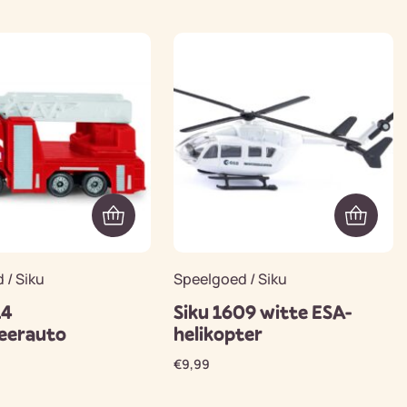
 / Siku
Speelgoed / Siku
14
Siku 1609 witte ESA-
eerauto
helikopter
€
9,99