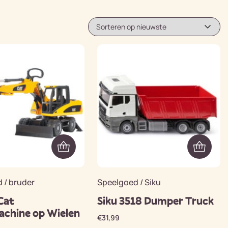
 / bruder
Speelgoed / Siku
Cat
Siku 3518 Dumper Truck
chine op Wielen
€
31,99