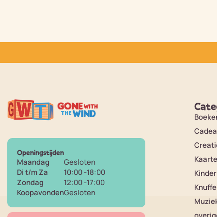
Cate
Boeke
Cadea
Creati
Openingstijden
Kaart
Maandag
Gesloten
Di t/m Za
10:00 -18:00
Kinde
Zondag
12:00 -17:00
Knuffe
Koopavonden
Gesloten
Muzie
overig