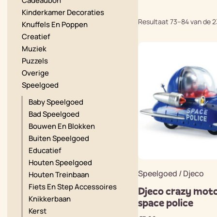
Cadeaubon
Kinderkamer Decoraties
Resultaat 73–84 van de 2
Knuffels En Poppen
Creatief
Muziek
Puzzels
Overige
Speelgoed
Baby Speelgoed
Bad Speelgoed
Bouwen En Blokken
Buiten Speelgoed
Educatief
Houten Speelgoed
Speelgoed / Djeco
Houten Treinbaan
Fiets En Step Accessoires
Djeco crazy mot
Knikkerbaan
space police
Kerst