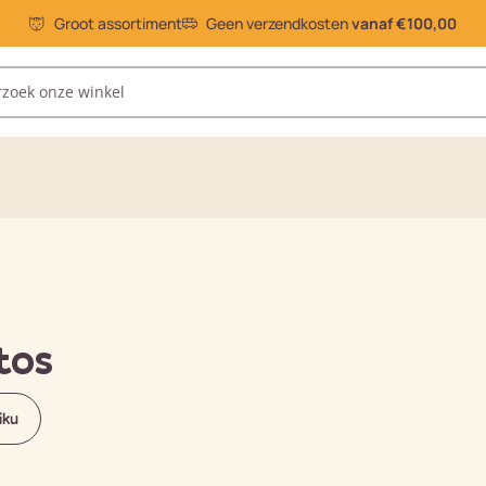
Groot assortiment
Geen verzendkosten
vanaf €100,00
tos
iku