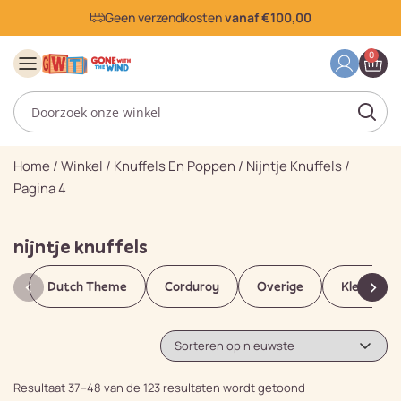
Geen verzendkosten
vanaf €100,00
0
Home
/
Winkel
/
Knuffels En Poppen
/
Nijntje Knuffels
/
Pagina 4
nijntje knuffels
Dutch Theme
Corduroy
Overige
Kleding G
Resultaat 37–48 van de 123 resultaten wordt getoond