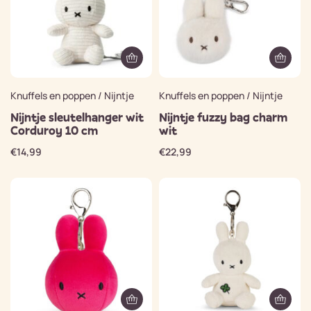
Knuffels en poppen / Nijntje
Knuffels en poppen / Nijntje
Nijntje sleutelhanger wit
Nijntje fuzzy bag charm
Corduroy 10 cm
wit
€
14,99
€
22,99