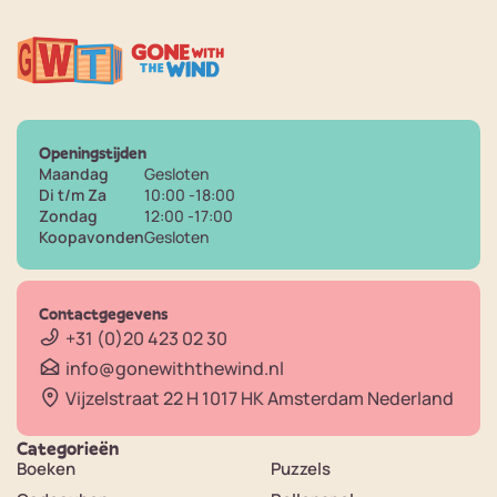
Openingstijden
Maandag
Gesloten
Di t/m Za
10:00 -18:00
Zondag
12:00 -17:00
Koopavonden
Gesloten
Contactgegevens
+31 (0)20 423 02 30
info@gonewiththewind.nl
Vijzelstraat 22 H 1017 HK Amsterdam Nederland
Categorieën
Boeken
Puzzels