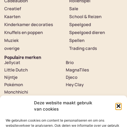
Cadeaubon
Rollenspel
Creatief
Sale
Kaarten
School & Reizen
Kinderkamer decoraties
Speelgoed
Knuffels en poppen
Speelgoed dieren
Muziek
Spellen
overige
Trading cards
Populaire merken
Jellycat
Brio
Little Dutch
MagnaTiles
Nijntje
Djeco
Pokémon
Hey Clay
Monchhichi
Contact
Over ons
Deze website maakt gebruik
Contact
van cookies
Klantenservice
Verzenden & retourneren
We gebruiken cookies om content te personaliseren en om ons
Veelgestelde vragen
Herroeping van product
websiteverkeer te analyseren. Ook delen we informatie over uw gebruik