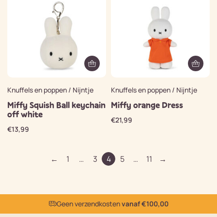
Knuffels en poppen / Nijntje
Knuffels en poppen / Nijntje
Miffy Squish Ball keychain
Miffy orange Dress
off white
€
21,99
€
13,99
←
1
…
3
4
5
…
11
→
Geen verzendkosten
vanaf €100,00