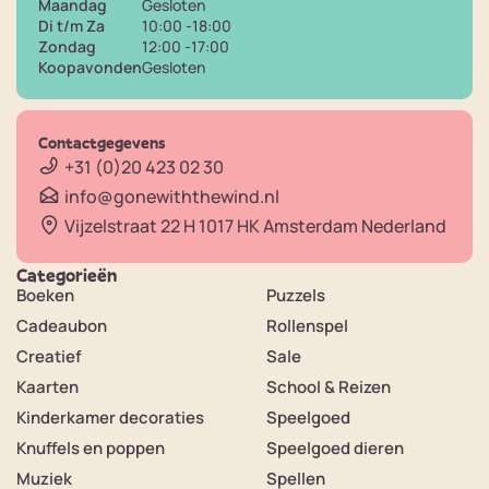
Maandag
Gesloten
Di t/m Za
10:00 -18:00
Zondag
12:00 -17:00
Koopavonden
Gesloten
Contactgegevens
+31 (0)20 423 02 30
info@gonewiththewind.nl
Vijzelstraat 22 H 1017 HK Amsterdam Nederland
Categorieën
Boeken
Puzzels
Cadeaubon
Rollenspel
Creatief
Sale
Kaarten
School & Reizen
Kinderkamer decoraties
Speelgoed
Knuffels en poppen
Speelgoed dieren
Muziek
Spellen