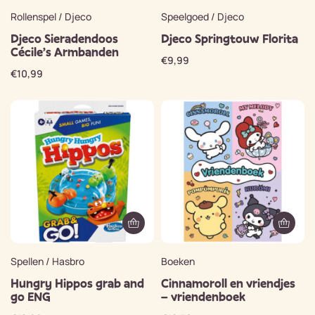
Rollenspel / Djeco
Speelgoed / Djeco
Djeco Sieradendoos
Djeco Springtouw Florita
Cécile’s Armbanden
€
9,99
€
10,99
Spellen / Hasbro
Boeken
Hungry Hippos grab and
Cinnamoroll en vriendjes
go ENG
– vriendenboek