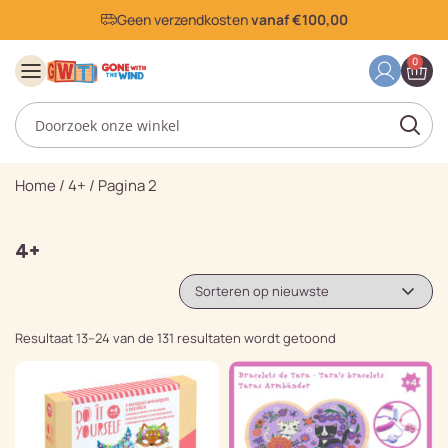
Geen verzendkosten
vanaf €100,00
0
Home
/
4+
/
Pagina 2
4+
Resultaat 13–24 van de 131 resultaten wordt getoond