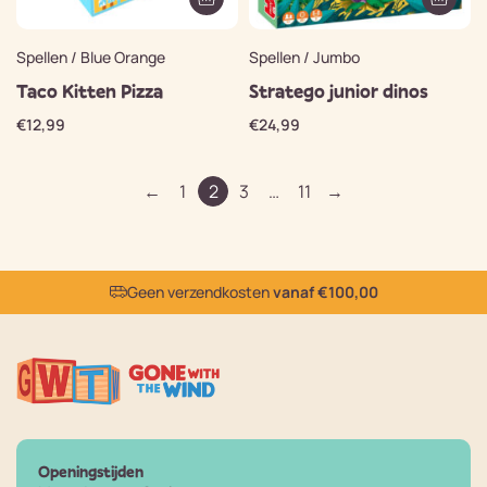
Spellen / Blue Orange
Spellen / Jumbo
Taco Kitten Pizza
Stratego junior dinos
€
12,99
€
24,99
←
1
2
3
…
11
→
Geen verzendkosten
vanaf €100,00
Openingstijden