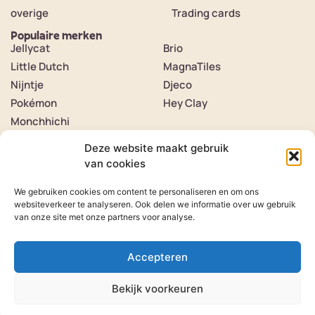
overige
Trading cards
Populaire merken
Jellycat
Brio
Little Dutch
MagnaTiles
Nijntje
Djeco
Pokémon
Hey Clay
Monchhichi
Contact
Over ons
Deze website maakt gebruik
Contact
van cookies
Klantenservice
Verzenden & retourneren
We gebruiken cookies om content te personaliseren en om ons
Veelgestelde vragen
Herroeping van product
websiteverkeer te analyseren. Ook delen we informatie over uw gebruik
van onze site met onze partners voor analyse.
Volg ons op
Instagram
Volg ons op
Tiktok
Accepteren
Bekijk voorkeuren
© 2026 Gone With The Wind
Website door
WP Masters
Filters
Algemene voorwaarden
Privacyverklaring